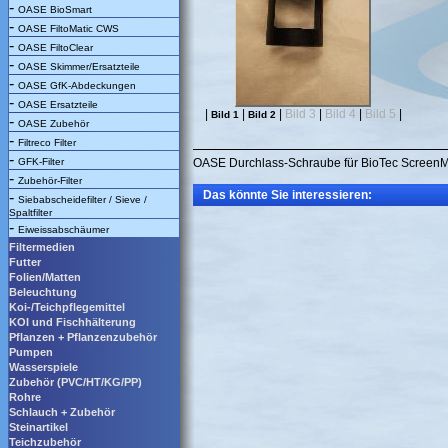
-
OASE BioSmart
-
OASE FiltoMatic CWS
-
OASE FiltoClear
-
OASE Skimmer/Ersatzteile
-
OASE GfK-Abdeckungen
-
OASE Ersatzteile
|
|
|
Bild 3
|
Bild 4
|
Bild 5
|
Bild 1
Bild 2
-
OASE Zubehör
-
Filtreco Filter
-
GFK-Filter
OASE Durchlass-Schraube für BioTec ScreenM
-
Zubehör-Filter
Das könnte Sie interessieren:
-
Siebabscheidefilter / Sieve /
Spaltfilter
-
Eiweissabschäumer
Filtermedien
Futter
Folien/Matten
Beleuchtung
Koi-/Teichpflegemittel
KOI und Fischhälterung
Pflanzen + Pflanzenzubehör
Pumpen
Wasserspiele
Zubehör (PVC/HT/KG/PP)
Rohre
Schlauch + Zubehör
Steinartikel
Teichzubehör