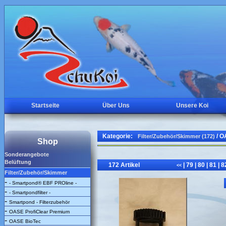
Startseite
Über Uns
Unsere Koi
Kategorie:
/ O
Filter/Zubehör/Skimmer (172)
Shop
Sonderangebote
Belüftung
172 Artikel
|
79
|
80
|
81
|
8
<<
Filter/Zubehör/Skimmer
-
- Smartpond® EBF PROline -
-
- Smartpondfilter -
-
Smartpond - Filterzubehör
-
OASE ProfiClear Premium
-
OASE BioTec