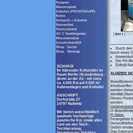
Pumpen
Wasserspiele
Zubehör (PVC/HT/KG/PP)
Rohre
Schlauch + Zubehör
Steinartikel
Teichzubehör
UV- C Vorklärgeräte
|
|
Bild
Bild 1
Wasseranalyse
Geschenkartikel
Shop - Suche
Durch den 
Shop - Sitemap
durch einen O
Anwendung 
Der PH-Wer
Enthält Na
SCHUKOI
Ihr führender Koihändler im
ALGIZIDE SI
Raum Berlin / Brandenburg -
direkt an der A2 - mit stets
Brandfördernde
ca. 4.000 Koi auf 6.000 m²
Inhaltsstoffe
Außenanlagen und Koihalle!
werden.Vorrau
Identität (Na
ANSCHRIFT:
Dieses Produ
Dorfstraße 27
werden.
14797 Nahmitz
Gefahrenbeze
O=Brandförde
Wir bieten ausschließlich
R-Sätze:
qualitativ hochwertige
Feuergefahr b
japanische Koi, sowie alles
Gesundheitss
rund um den Teich -
Gefahr ernst
Teichberatung,
Das Datensich
Teichplanung, Teichbau,