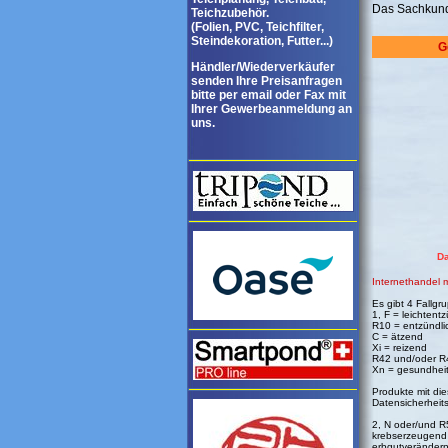
Das Sachkund
Teichzubehör.
(Folien, PVC, Teichfilter,
Steindekoration, Futter...)
G
Händler/Wiederverkäufer
senden Ihre Preisanfragen
bitte per email oder Fax mit
Ihrer Gewerbeanmeldung an
uns.
Da
Internethandel 
Es gibt 4 Fallgr
1, F = leichtentz
R10 = entzündli
C = ätzend
Xi = reizend
R42 und/oder R4
Xn = gesundheit
Produkte mit di
Datensicherheits
2, N oder/und R
krebserzeugend
erbgutveränder