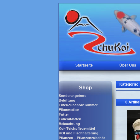
Startseite
Über Uns
Kategorie:
Shop
Sonderangebote
Belüftung
0 Artike
Filter/Zubehör/Skimmer
Filtermedien
Futter
Folien/Matten
Beleuchtung
Koi-/Teichpflegemittel
KOI und Fischhälterung
Pflanzen + Pflanzenzubehör