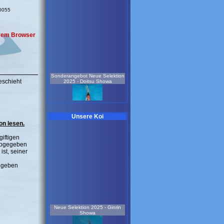
10055
Ihrem Browser
Sonderangebot Neue Selektion
2025 - Doitsu Showa
eschieht
Unsere Koi
n lesen.
giftigen
männlich
 abgegeben
2,5 Jahre
47 cm
ist, seiner
Koi-Nr.: 638
229.00 EUR
gegeben
Sonderangebot - Neue
Selektion 2025 - Doitsu
Hariwake
Neue Selektion 2025 - Ginrin
Showa