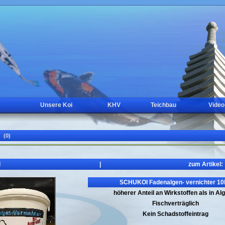
Unsere Koi
KHV
Teichbau
Video
(0)
l
<<
|
>>
zum Artikel:
SCHUKOI Fadenalgen- vernichter 10
höherer Anteil an Wirkstoffen als in Al
Fischverträglich
Kein Schadstoffeintrag