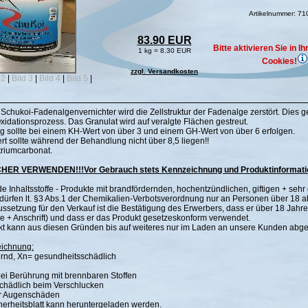
Artikelnummer: 7
83.90 EUR
Bitte aktivieren Sie in 
1 kg = 8.30 EUR
Cookies!
zzgl. Versandkosten
 2
|
Bild 3
|
Bild 4
|
Bild 5
|
Schukoi-Fadenalgenvernichter wird die Zellstruktur der Fadenalge zerstört. Dies g
xidationsprozess. Das Granulat wird auf veralgte Flächen gestreut.
sollte bei einem KH-Wert von über 3 und einem GH-Wert von über 6 erfolgen.
t sollte während der Behandlung nicht über 8,5 liegen!!
triumcarbonat.
CHER VERWENDEN!!!Vor Gebrauch stets Kennzeichnung und Produktinformatio
 Inhaltsstoffe - Produkte mit brandfördernden, hochentzündlichen, giftigen + sehr 
n dürfen lt. §3 Abs.1 der Chemikalien-Verbotsverordnung nur an Personen über 18
ssetzung für den Verkauf ist die Bestätigung des Erwerbers, dass er über 18 Jahre 
me + Anschrift) und dass er das Produkt gesetzeskonform verwendet.
kt kann aus diesen Gründen bis auf weiteres nur im Laden an unsere Kunden ab
ichnung:
rnd, Xn= gesundheitsschädlich
ei Berührung mit brennbaren Stoffen
chädlich beim Verschlucken
er Augenschäden
erheitsblatt kann heruntergeladen werden.