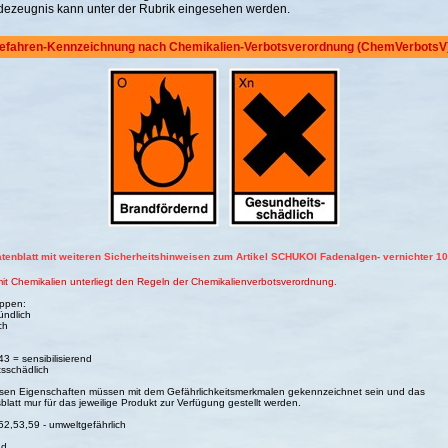
ezeugnis kann unter der Rubrik
eingesehen werden.
efahren-Kennzeichnung nach Chemikalien-Verbotsverordnung (ChemVerbotsV)
tenblatt mit weiteren Sicherheitshinweisen zum Artikel SCHUKOI Fadenalgen- vernichter 1
mit Chemikalien unterliegt den Regeln der Chemikalienverbotsverordnung.
uppen:
ündlich
ch
3 = sensibilisierend
sschädlich
esen Eigenschaften müssen mit dem Gefährlichkeitsmerkmalen gekennzeichnet sein und das
blatt mur für das jeweilige Produkt zur Verfügung gestellt werden.
52,53,59 - umweltgefährlich
nd