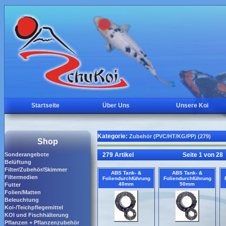
Startseite
Über Uns
Unsere Koi
Kategorie:
Zubehör (PVC/HT/KG/PP) (279)
Shop
Sonderangebote
279 Artikel
Seite 1 von 28
Belüftung
Filter/Zubehör/Skimmer
ABS Tank- &
ABS Tank- &
Filtermedien
Foliendurchführung
Foliendurchführung
40mm
50mm
Futter
Folien/Matten
Beleuchtung
Koi-/Teichpflegemittel
KOI und Fischhälterung
Pflanzen + Pflanzenzubehör