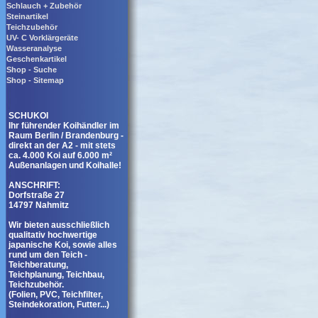
Schlauch + Zubehör
Steinartikel
Teichzubehör
UV- C Vorklärgeräte
Wasseranalyse
Geschenkartikel
Shop - Suche
Shop - Sitemap
SCHUKOI
Ihr führender Koihändler im
Raum Berlin / Brandenburg -
direkt an der A2 - mit stets
ca. 4.000 Koi auf 6.000 m²
Außenanlagen und Koihalle!
ANSCHRIFT:
Dorfstraße 27
14797 Nahmitz
Wir bieten ausschließlich
qualitativ hochwertige
japanische Koi, sowie alles
rund um den Teich -
Teichberatung,
Teichplanung, Teichbau,
Teichzubehör.
(Folien, PVC, Teichfilter,
Steindekoration, Futter...)