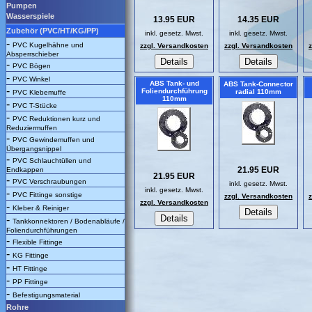
Pumpen
Wasserspiele
13.95 EUR
14.35 EUR
Zubehör (PVC/HT/KG/PP)
inkl. gesetz. Mwst.
inkl. gesetz. Mwst.
-
PVC Kugelhähne und
zzgl. Versandkosten
zzgl. Versandkosten
Absperrschieber
-
PVC Bögen
-
PVC Winkel
ABS Tank- und
ABS Tank-Connector
-
Foliendurchführung
radial 110mm
PVC Klebemuffe
110mm
-
PVC T-Stücke
-
PVC Reduktionen kurz und
Reduziermuffen
-
PVC Gewindemuffen und
Übergangsnippel
-
PVC Schlauchtüllen und
21.95 EUR
Endkappen
21.95 EUR
-
PVC Verschraubungen
inkl. gesetz. Mwst.
inkl. gesetz. Mwst.
-
PVC Fittinge sonstige
zzgl. Versandkosten
zzgl. Versandkosten
-
Kleber & Reiniger
-
Tankkonnektoren / Bodenabläufe /
Foliendurchführungen
-
Flexible Fittinge
-
KG Fittinge
-
HT Fittinge
-
PP Fittinge
-
Befestigungsmaterial
Rohre