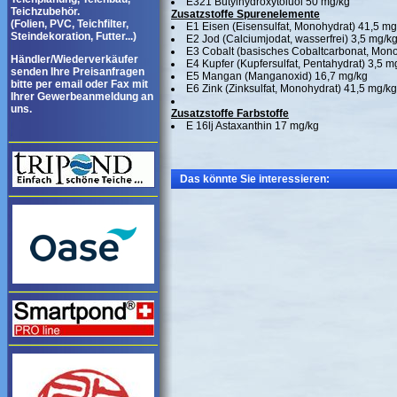
E321 Butylhydroxytoluol 50 mg/kg
Teichzubehör.
Zusatzstoffe Spurenelemente
(Folien, PVC, Teichfilter,
E1 Eisen (Eisensulfat, Monohydrat) 41,5 mg
Steindekoration, Futter...)
E2 Jod (Calciumjodat, wasserfrei) 3,5 mg/k
E3 Cobalt (basisches Cobaltcarbonat, Mono
Händler/Wiederverkäufer
E4 Kupfer (Kupfersulfat, Pentahydrat) 3,5 m
senden Ihre Preisanfragen
E5 Mangan (Manganoxid) 16,7 mg/kg
bitte per email oder Fax mit
E6 Zink (Zinksulfat, Monohydrat) 41,5 mg/kg
Ihrer Gewerbeanmeldung an
uns.
Zusatzstoffe Farbstoffe
E 16lj Astaxanthin 17 mg/kg
Das könnte Sie interessieren: