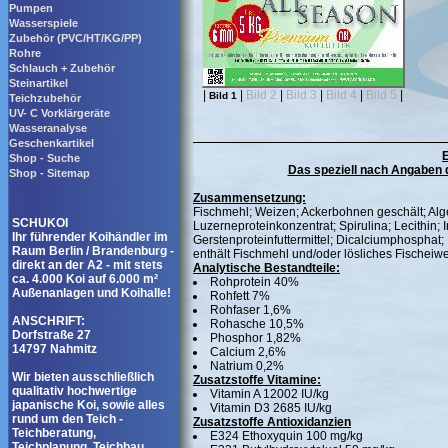
Pumpen
Wasserspiele
Zubehör (PVC/HT/KG/PP)
Rohre
Schlauch + Zubehör
Steinartikel
|
|
Bild 2
|
Bild 3
|
Bild 4
|
Bild 5
|
Bild 1
Teichzubehör
UV- C Vorklärgeräte
Wasseranalyse
Geschenkartikel
E
Shop - Suche
Das speziell nach Angaben 
Shop - Sitemap
Zusammensetzung:
Fischmehl; Weizen; Ackerbohnen geschält; Alge
SCHUKOI
Luzerneproteinkonzentrat; Spirulina; Lecithin;
Ihr führender Koihändler im
Gerstenproteinfuttermittel; Dicalciumphosphat;
Raum Berlin / Brandenburg -
enthält Fischmehl und/oder lösliches Fischeiwei
direkt an der A2 - mit stets
Analytische Bestandteile:
ca. 4.000 Koi auf 6.000 m²
Rohprotein 40%
Außenanlagen und Koihalle!
Rohfett 7%
Rohfaser 1,6%
ANSCHRIFT:
Rohasche 10,5%
Dorfstraße 27
Phosphor 1,82%
14797 Nahmitz
Calcium 2,6%
Natrium 0,2%
Wir bieten ausschließlich
Zusatzstoffe Vitamine:
qualitativ hochwertige
Vitamin A 12002 IU/kg
japanische Koi, sowie alles
Vitamin D3 2685 IU/kg
rund um den Teich -
Zusatzstoffe Antioxidanzien
Teichberatung,
E324 Ethoxyquin 100 mg/kg
Teichplanung, Teichbau,