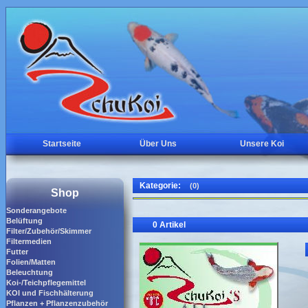
Startseite
Über Uns
Unsere Koi
Kategorie:
(0)
Shop
Sonderangebote
Belüftung
0 Artikel
Filter/Zubehör/Skimmer
Filtermedien
Futter
Folien/Matten
Beleuchtung
Koi-/Teichpflegemittel
KOI und Fischhälterung
Pflanzen + Pflanzenzubehör