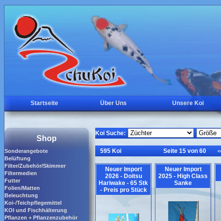
Startseite
Über Uns
Unsere Koi
Koi Suche:
Shop
595 Koi
Seite 15 von 60
Sonderangebote
<
Belüftung
Filter/Zubehör/Skimmer
Neuer Import
Neuer Import
Filtermedien
2026 - Doitsu
2025 - High Class
Futter
Hariwake - 65 Stk
Sanke
Folien/Matten
- Preis pro Stück
Beleuchtung
Koi-/Teichpflegemittel
KOI und Fischhälterung
Pflanzen + Pflanzenzubehör