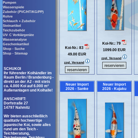
Pumpen
Wasserspiele
Zubehör (PVC/HT/KG/PP)
Rohre
Schlauch + Zubehör
Steinartikel
Teichzubehör
UV- C Vorklärgeräte
Wasseranalyse
Koi-Nr.: 79
Geschenkartikel
Koi-Nr.: 83
Shop - Suche
1099.00 EUR
Shop - Sitemap
49.00 EUR
zzgl. Versand
zzgl. Versand
SCHUKOI
Ihr führender Koihändler im
Raum Berlin / Brandenburg -
direkt an der A2 - mit stets
Neuer Import
Neuer Import
ca. 4.000 Koi auf 6.000 m²
2026 - Sanke
2026 - Kujaku
Außenanlagen und Koihalle!
ANSCHRIFT:
Dorfstraße 27
14797 Nahmitz
Wir bieten ausschließlich
qualitativ hochwertige
japanische Koi, sowie alles
rund um den Teich -
Teichberatung,
Teichplanung, Teichbau,