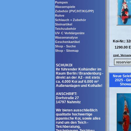
Pumpen
Wasserspiele
Zubehör (PVC/HT/KG/PP)
Rohre
Schlauch + Zubehör
Steinartikel
Teichzubehör
UV- C Vorklärgeräte
Wasseranalyse
Koi-Nr.: 3
Geschenkartikel
Shop - Suche
1290.00 
Shop - Sitemap
zzgl. Versan
SCHUKOI
Ihr führender Koihändler im
Raum Berlin / Brandenburg -
Neue Selek
direkt an der A2 - mit stets
2025 - Gi
ca. 4.000 Koi auf 6.000 m²
Showa
Außenanlagen und Koihalle!
ANSCHRIFT:
Dorfstraße 27
14797 Nahmitz
Wir bieten ausschließlich
qualitativ hochwertige
japanische Koi, sowie alles
rund um den Teich -
Teichberatung,
Teichplanung, Teichbau,