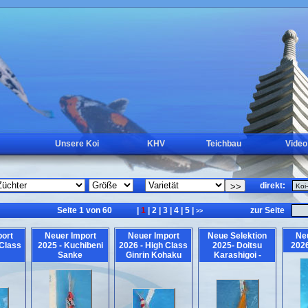
Unsere Koi
KHV
Teichbau
Video
direkt:
Seite 1 von 60
|
1
|
2
|
3
|
4
|
5
|
zur Seite
<<
>>
ort
Neuer Import
Neuer Import
Neue Selektion
Ne
 Class
2025 - Kuchibeni
2026 - High Class
2025- Doitsu
2026
Sanke
Ginrin Kohaku
Karashigoi -