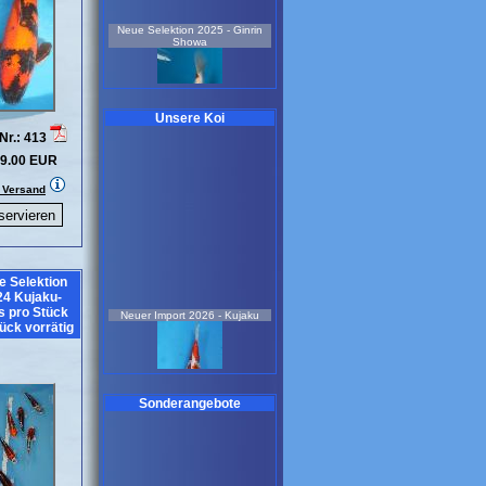
Neue Selektion 2025 - Ginrin
Showa
Unsere Koi
Nr.: 413
9.00 EUR
. Versand
2 Jahre
37 cm
Koi-Nr.: 611
179.00 EUR
e Selektion
Neue Selektion 2022 -
24 Kujaku-
Sonderangebot-Ginrin Showa
Neuer Import 2026 - Kujaku
s pro Stück
ück vorrätig
Sonderangebote
2 Jahre
weiblich
44 cm
7 Jahre