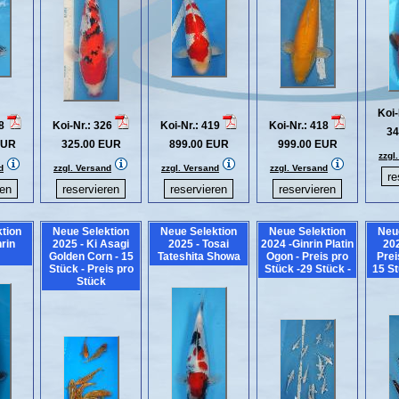
Koi-
28
Koi-Nr.: 326
Koi-Nr.: 419
Koi-Nr.: 418
34
EUR
325.00 EUR
899.00 EUR
999.00 EUR
zzgl
d
zzgl. Versand
zzgl. Versand
zzgl. Versand
tion
Neue Selektion
Neue Selektion
Neue Selektion
Neu
nrin
2025 - Ki Asagi
2025 - Tosai
2024 -Ginrin Platin
20
Golden Corn - 15
Tateshita Showa
Ogon - Preis pro
Prei
Stück - Preis pro
Stück -29 Stück -
15 St
Stück