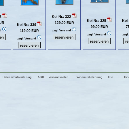
32
Koi-Nr.: 322
Koi-Nr.: 325
Koi-
EUR
129.00 EUR
Koi-Nr.: 339
99.00 EUR
7
d
119.00 EUR
zzgl. Versand
zzgl. Versand
zzgl
zzgl. Versand
Datenschutzerklärung
AGB
Versandkosten
Widerrufsbelehrung
Info
Hib