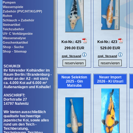
Pumpen
Wasserspiele
Zubehör (PVC/HT/KG/PP)
Rohre
Schlauch + Zubehör
Steinartikel
Teichzubehör
UV- C Vorklärgeräte
Wasseranalyse
Koi-Nr.: 425
Koi-Nr.: 423
Geschenkartikel
Shop - Suche
299.00 EUR
529.00 EUR
Shop - Sitemap
zzgl. Versand
zzgl. Versand
SCHUKOI
Ihr führender Koihändler im
Raum Berlin / Brandenburg -
Neue Selektion
Neuer Import
direkt an der A2 - mit stets
2025 - Gin
2026 - Ki Utsuri
ca. 4.000 Koi auf 6.000 m²
Matsuba
Außenanlagen und Koihalle!
ANSCHRIFT:
Dorfstraße 27
14797 Nahmitz
Wir bieten ausschließlich
qualitativ hochwertige
japanische Koi, sowie alles
rund um den Teich -
Teichberatung,
Teichplanung, Teichbau,