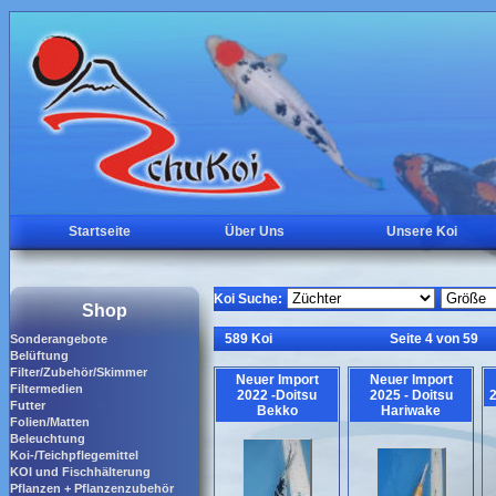
Startseite
Über Uns
Unsere Koi
Koi Suche:
Shop
589 Koi
Seite 4 von 59
Sonderangebote
Belüftung
Filter/Zubehör/Skimmer
Neuer Import
Neuer Import
Filtermedien
2022 -Doitsu
2025 - Doitsu
2
Futter
Bekko
Hariwake
Folien/Matten
Beleuchtung
Koi-/Teichpflegemittel
KOI und Fischhälterung
Pflanzen + Pflanzenzubehör