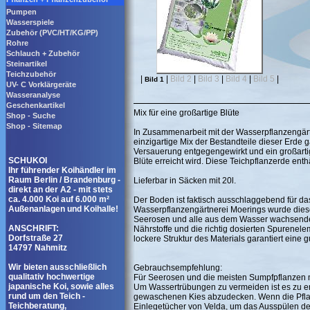
Pumpen
Wasserspiele
Zubehör (PVC/HT/KG/PP)
Rohre
Schlauch + Zubehör
Steinartikel
Teichzubehör
|
|
Bild 2
|
Bild 3
|
Bild 4
|
Bild 5
|
Bild 1
UV- C Vorklärgeräte
Wasseranalyse
Geschenkartikel
Mix für eine großartige Blüte
Shop - Suche
Shop - Sitemap
In Zusammenarbeit mit der Wasserpflanzengärtn
einzigartige Mix der Bestandteile dieser Erde 
Versauerung entgegengewirkt und ein großart
SCHUKOI
Blüte erreicht wird. Diese Teichpflanzerde enth
Ihr führender Koihändler im
Raum Berlin / Brandenburg -
Lieferbar in Säcken mit 20l.
direkt an der A2 - mit stets
ca. 4.000 Koi auf 6.000 m²
Der Boden ist faktisch ausschlaggebend für da
Außenanlagen und Koihalle!
Wasserpflanzengärtnerei Moerings wurde diese
Seerosen und alle aus dem Wasser wachsende
ANSCHRIFT:
Nährstoffe und die richtig dosierten Spurenel
Dorfstraße 27
lockere Struktur des Materials garantiert eine
14797 Nahmitz
Wir bieten ausschließlich
Gebrauchsempfehlung:
qualitativ hochwertige
Für Seerosen und die meisten Sumpfpflanzen 
japanische Koi, sowie alles
Um Wassertrübungen zu vermeiden ist es zu em
rund um den Teich -
gewaschenen Kies abzudecken. Wenn die Pflan
Teichberatung,
Einlegetücher von Velda, um das Ausspülen d