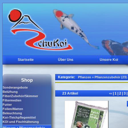
Startseite
Über Uns
Unsere Koi
Kategorie:
Pflanzen + Pflanzenzubehör (23)
Shop
Sonderangebote
Belüftung
23 Artikel
|
1
|
2
|
3
|
<<
Filter/Zubehör/Skimmer
Filtermedien
Futter
Folien/Matten
Beleuchtung
Koi-/Teichpflegemittel
KOI und Fischhälterung
Pflanzen + Pflanzenzubehör