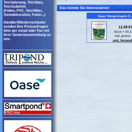
Teichplanung, Teichbau,
Teichzubehör.
Das könnte Sie interessieren:
(Folien, PVC, Teichfilter,
Steindekoration, Futter...)
Super Düngerkugeln X..
Händler/Wiederverkäufer
senden Ihre Preisanfragen
12.49 
bitte per email oder Fax mit
Stück = 00.
Ihrer Gewerbeanmeldung an
inkl. gesetz.
uns.
zzgl. Versan