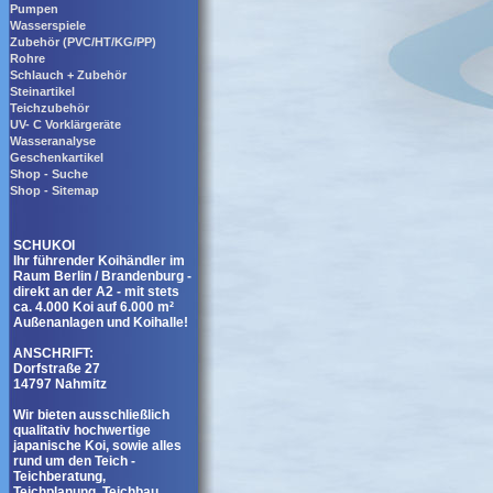
Pumpen
Wasserspiele
Zubehör (PVC/HT/KG/PP)
Rohre
Schlauch + Zubehör
Steinartikel
Teichzubehör
UV- C Vorklärgeräte
Wasseranalyse
Geschenkartikel
Shop - Suche
Shop - Sitemap
SCHUKOI
Ihr führender Koihändler im
Raum Berlin / Brandenburg -
direkt an der A2 - mit stets
ca. 4.000 Koi auf 6.000 m²
Außenanlagen und Koihalle!
ANSCHRIFT:
Dorfstraße 27
14797 Nahmitz
Wir bieten ausschließlich
qualitativ hochwertige
japanische Koi, sowie alles
rund um den Teich -
Teichberatung,
Teichplanung, Teichbau,