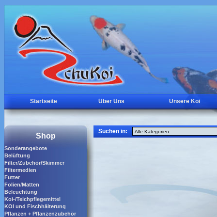
Startseite
Über Uns
Unsere Koi
Suchen in:
Shop
Sonderangebote
Belüftung
Filter/Zubehör/Skimmer
Filtermedien
Futter
Folien/Matten
Beleuchtung
Koi-/Teichpflegemittel
KOI und Fischhälterung
Pflanzen + Pflanzenzubehör