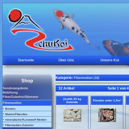
Startseite
Über Uns
Unsere Koi
Kategorie:
Filtermedien (32)
Shop
Sonderangebote
32 Artikel
Seite 1 von 4
Belüftung
Filter/Zubehör/Skimmer
Zeolith 25 kg
Porodur unter 1,5m³
Gebinde
Filtermedien
-
Bürsten
-
Matten/Filtervlies
-
mineralische/Kunststoff Medien
-
Filtermedien-Zubehör