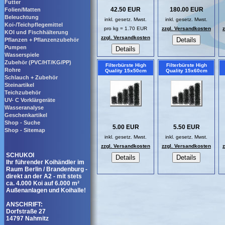
Futter
42.50 EUR
180.00 EUR
Folien/Matten
Beleuchtung
inkl. gesetz. Mwst.
inkl. gesetz. Mwst.
Koi-/Teichpflegemittel
pro kg = 1.70 EUR
zzgl. Versandkosten
KOI und Fischhälterung
zzgl. Versandkosten
Pflanzen + Pflanzenzubehör
Pumpen
Wasserspiele
Zubehör (PVC/HT/KG/PP)
Filterbürste High
Filterbürste High
Rohre
Quality 15x50cm
Quality 15x60cm
Schlauch + Zubehör
Steinartikel
Teichzubehör
UV- C Vorklärgeräte
Wasseranalyse
Geschenkartikel
Shop - Suche
5.00 EUR
5.50 EUR
Shop - Sitemap
inkl. gesetz. Mwst.
inkl. gesetz. Mwst.
zzgl. Versandkosten
zzgl. Versandkosten
SCHUKOI
Ihr führender Koihändler im
Raum Berlin / Brandenburg -
direkt an der A2 - mit stets
ca. 4.000 Koi auf 6.000 m²
Außenanlagen und Koihalle!
ANSCHRIFT:
Dorfstraße 27
14797 Nahmitz