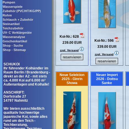
Pumpen
Wasserspiele
Zubehör (PVC/HT/KG/PP)
Rohre
Schlauch + Zubehör
Steinartikel
Teichzubehör
UV- C Vorklärgeräte
Koi-Nr.: 628
Wasseranalyse
Koi-Nr.: 596
Geschenkartikel
239.00 EUR
Shop - Suche
339.00 EUR
Shop - Sitemap
zzgl. Versand
zzgl. Versand
SCHUKOI
Ihr führender Koihändler im
Raum Berlin / Brandenburg -
Neue Selektion
Neuer Import
direkt an der A2 - mit stets
2025 - Ginrin
2026 - Doitsu
ca. 4.000 Koi auf 6.000 m²
Showa
Sanke
Außenanlagen und Koihalle!
ANSCHRIFT:
Dorfstraße 27
14797 Nahmitz
Wir bieten ausschließlich
qualitativ hochwertige
japanische Koi, sowie alles
rund um den Teich -
Teichberatung,
Teichplanung, Teichbau,