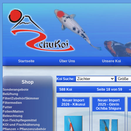
Startseite
Über Uns
Unsere Koi
Koi Suche:
Shop
588 Koi
Seite 18 von 59
Sonderangebote
<
Belüftung
Filter/Zubehör/Skimmer
Neuer Import
Neuer Import
Filtermedien
2026 - Kikusui
2025 - Ginrin
Futter
Ochiba Shigure
Folien/Matten
Beleuchtung
Koi-/Teichpflegemittel
KOI und Fischhälterung
Pflanzen + Pflanzenzubehör