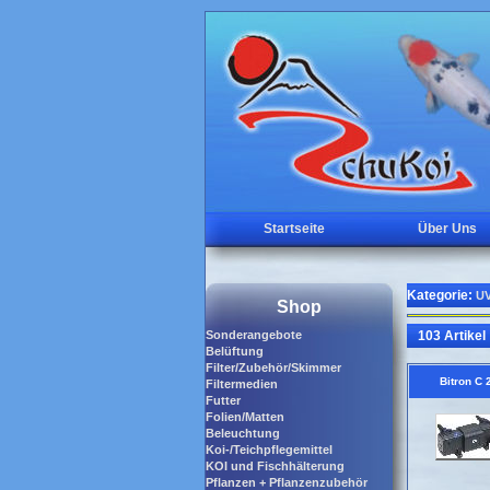
Startseite
Über Uns
Kategorie:
UV
Shop
Sonderangebote
103 Artikel
Belüftung
Filter/Zubehör/Skimmer
Bitron C 
Filtermedien
Futter
Folien/Matten
Beleuchtung
Koi-/Teichpflegemittel
KOI und Fischhälterung
Pflanzen + Pflanzenzubehör