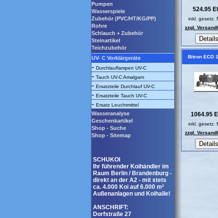
Pumpen
524.95 
Wasserspiele
Zubehör (PVC/HT/KG/PP)
inkl. gesetz.
Rohre
zzgl. Versand
Schlauch + Zubehör
Steinartikel
Teichzubehör
Bitron ECO 
UV- C Vorklärgeräte
-
Durchlauflampen UV-C
-
Tauch UV-C Amalgam
-
Ersatzteile Durchlauf UV-C
-
Ersatzteile Tauch UV-C
-
Ersatz Leuchtmittel
Wasseranalyse
1064.95 
Geschenkartikel
inkl. gesetz.
Shop - Suche
zzgl. Versand
Shop - Sitemap
SCHUKOI
Ihr führender Koihändler im
Raum Berlin / Brandenburg -
direkt an der A2 - mit stets
ca. 4.000 Koi auf 6.000 m²
Außenanlagen und Koihalle!
ANSCHRIFT:
Dorfstraße 27