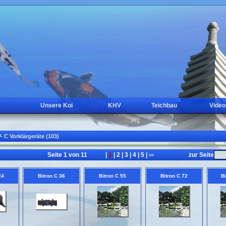
Unsere Koi
KHV
Teichbau
Video
- C Vorklärgeräte (103)
Seite 1 von 11
|
1
|
2
|
3
|
4
|
5
|
zur Seite
<<
>>
24
Bitron C 36
Bitron C 55
Bitron C 72
Bi