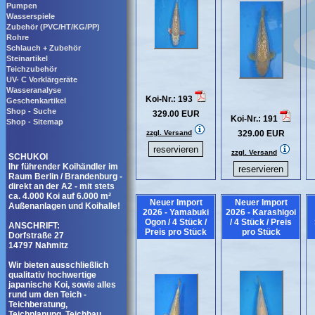
Pumpen
Wasserspiele
Zubehör (PVC/HT/KG/PP)
Rohre
Schlauch + Zubehör
Steinartikel
Teichzubehör
UV- C Vorklärgeräte
Wasseranalyse
Koi-Nr.: 193
Geschenkartikel
Shop - Suche
329.00 EUR
Koi-Nr.: 191
Shop - Sitemap
zzgl. Versand
329.00 EUR
zzgl. Versand
SCHUKOI
Ihr führender Koihändler im
Raum Berlin / Brandenburg -
direkt an der A2 - mit stets
ca. 4.000 Koi auf 6.000 m²
Neuer Import
Neuer Import
Außenanlagen und Koihalle!
2026 - Yamabuki
2026 - Karashigoi
Ogon / 4 Stück /
/ 4 Stück / Preis
ANSCHRIFT:
Preis pro Stück
pro Stück
Dorfstraße 27
14797 Nahmitz
Wir bieten ausschließlich
qualitativ hochwertige
japanische Koi, sowie alles
rund um den Teich -
Teichberatung,
Teichplanung, Teichbau,