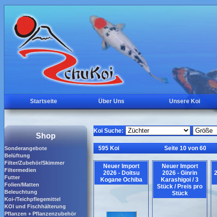
Startseite
Über Uns
Unsere Koi
Koi Suche:
Shop
595 Koi
Seite 10 von 60
Sonderangebote
Belüftung
Filter/Zubehör/Skimmer
Neuer Import
Neuer Import
Filtermedien
2026 - Doitsu
2026 - Ginrin
2
Futter
Kogane Ochiba
Karashigoi / 3
Folien/Matten
Stück / Preis pro
Beleuchtung
Stück
Koi-/Teichpflegemittel
KOI und Fischhälterung
Pflanzen + Pflanzenzubehör