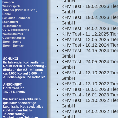
GmbH
Pumpen
KHV Test - 19.02.2026 Tie
Wasserspiele
Zubehör (PVC/HT/KG/PP)
GmbH
Rohre
KHV Test - 19.02.2026 Tie
Schlauch + Zubehör
Steinartikel
GmbH
Teichzubehör
KHV Test - 04.02.2026 Tier
UV- C Vorklärgeräte
KHV Test - 11.12.2025 Tier
Wasseranalyse
Geschenkartikel
KHV Test - 12.05.2025 Tier
Shop - Suche
KHV Test - 18.12.2024 Tier
Shop - Sitemap
KHV Test - 24.15.2024 Tie
GmbH
SCHUKOI
KHV Test - 24.05.2024 Tie
Ihr führender Koihändler im
Raum Berlin / Brandenburg -
GmbH
direkt an der A2 - mit stets
KHV Test - 13.10.2022 Tie
ca. 4.000 Koi auf 6.000 m²
Außenanlagen und Koihalle!
GmbH
KHV Test - 13.10.2022 Tier
ANSCHRIFT:
Dorfstraße 27
KHV Test - 16.01.2023 Tier
14797 Nahmitz
KHV Test - 16.01.2023 Tier
Wir bieten ausschließlich
KHV Test - 13.10.2022 Tie
qualitativ hochwertige
GmbH
japanische Koi, sowie alles
rund um den Teich -
KHV Test - 14.02.2022 Tie
Teichberatung,
GmbH
Teichplanung, Teichbau,