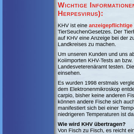
Wichtige Informatione
Herpesvirus):
KHV ist eine
anzeigepflichtige
TierSeuchenGesetzes. Der Tierh
auf KHV eine Anzeige bei der z
Landkreises zu machen.
Um unseren Kunden und uns abz
Koiimporten KHV-Tests an bzw.
Landesveterenäramt testen. Die 
einsehen.
Es wurden 1998 erstmals vergle
dem Elektronenmikroskop entdeck
carpio, bisher keine anderen F
können andere Fische sich auch 
manifestiert sich bei einer Tem
niedrigeren Temperaturen ist das
Wie wird KHV übertragen?
Von Fisch zu Fisch, es reicht ei