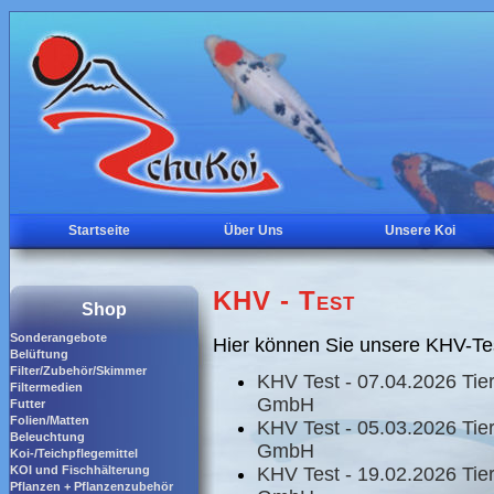
Startseite
Über Uns
Unsere Koi
KHV - Test
Shop
Sonderangebote
Hier können Sie unsere KHV-Te
Belüftung
Filter/Zubehör/Skimmer
KHV Test - 07.04.2026 Tie
Filtermedien
GmbH
Futter
Folien/Matten
KHV Test - 05.03.2026 Tie
Beleuchtung
GmbH
Koi-/Teichpflegemittel
KOI und Fischhälterung
KHV Test - 19.02.2026 Tie
Pflanzen + Pflanzenzubehör