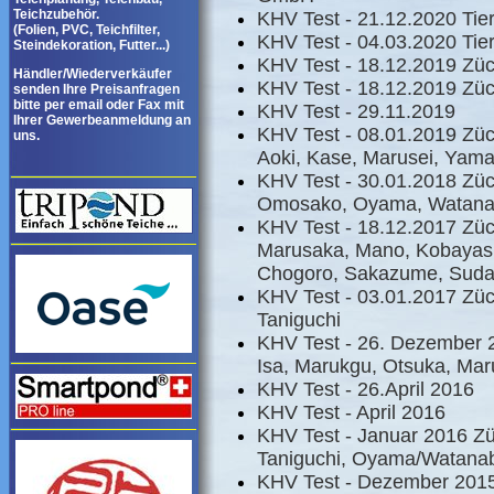
Teichzubehör.
KHV Test - 21.12.2020 Tier
(Folien, PVC, Teichfilter,
KHV Test - 04.03.2020 Tier
Steindekoration, Futter...)
KHV Test - 18.12.2019 Züch
Händler/Wiederverkäufer
KHV Test - 18.12.2019 Züc
senden Ihre Preisanfragen
bitte per email oder Fax mit
KHV Test - 29.11.2019
Ihrer Gewerbeanmeldung an
KHV Test - 08.01.2019 Zü
uns.
Aoki, Kase, Marusei, Yam
KHV Test - 30.01.2018 Züc
Omosako, Oyama, Watanab
KHV Test - 18.12.2017 Züc
Marusaka, Mano, Kobayashi,
Chogoro, Sakazume, Suda,
KHV Test - 03.01.2017 Zü
Taniguchi
KHV Test - 26. Dezember 2
Isa, Marukgu, Otsuka, Mar
KHV Test - 26.April 2016
KHV Test - April 2016
KHV Test - Januar 2016 Z
Taniguchi, Oyama/Watana
KHV Test - Dezember 2015