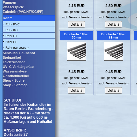
Pumpen
2.15 EUR
2.50 EUR
Wasserspiele
Zubehör (PVC/HT/KG/PP)
inkl. gesetz. Mwst.
inkl. gesetz. Mwst.
zzgl. Versandkosten
zzgl. Versandkosten
Rohre
-
Rohr PVC
-
Rohr KG
Druckrohr 10bar
Druckrohr 10bar
-
Rohr HT
50mm
63mm
-
Rohr PP
-
Rohr transparent
Schlauch + Zubehör
Steinartikel
Teichzubehör
UV- C Vorklärgeräte
Wasseranalyse
5.45 EUR
9.45 EUR
Geschenkartikel
inkl. gesetz. Mwst.
inkl. gesetz. Mwst.
Shop - Suche
zzgl. Versandkosten
zzgl. Versandkosten
Shop - Sitemap
SCHUKOI
Ihr führender Koihändler im
Raum Berlin / Brandenburg -
direkt an der A2 - mit stets
ca. 4.000 Koi auf 6.000 m²
Außenanlagen und Koihalle!
ANSCHRIFT:
Dorfstraße 27