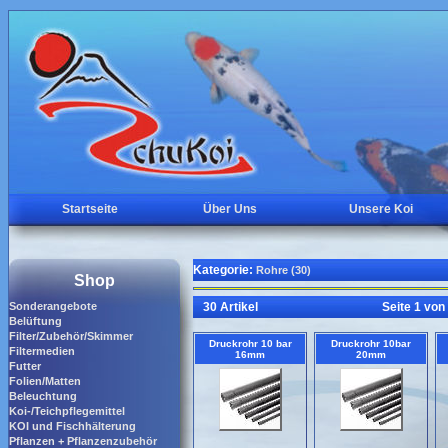
Startseite
Über Uns
Unsere Koi
Kategorie:
Rohre (30)
Shop
Sonderangebote
30 Artikel
Seite 1 von
Belüftung
Filter/Zubehör/Skimmer
Druckrohr 10 bar
Druckrohr 10bar
Filtermedien
16mm
20mm
Futter
Folien/Matten
Beleuchtung
Koi-/Teichpflegemittel
KOI und Fischhälterung
Pflanzen + Pflanzenzubehör