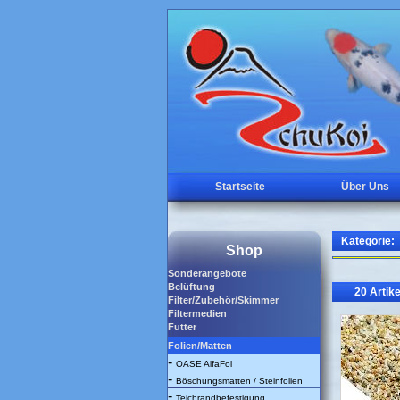
Startseite
Über Uns
Kategorie:
Shop
Sonderangebote
Belüftung
20 Artike
Filter/Zubehör/Skimmer
Filtermedien
Futter
Folien/Matten
-
OASE AlfaFol
-
Böschungsmatten / Steinfolien
-
Teichrandbefestigung