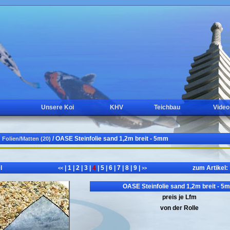
Unsere Koi
KHV
Teichbau
Video
/ OASE Steinfolie sand 1,2m breit - 5mm
Folien/Matten (20)
l
|
1
|
2
|
3
|
4
|
5
|
6
|
7
|
8
|
9
|
zum Artikel:
<<
>>
OASE Steinfolie sand 1,2m breit - 5
preis je Lfm
von der Rolle