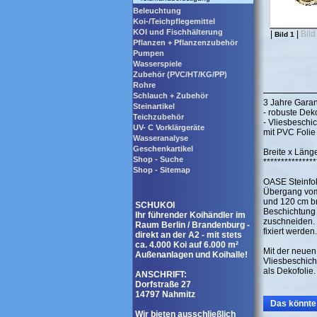
Beleuchtung
Koi-/Teichpflegemittel
KOI und Fischhälterung
|
|
Bild
Bild 1
Pflanzen + Pflanzenzubehör
Pumpen
Wasserspiele
Zubehör (PVC/HT/KG/PP)
Rohre
Schlauch + Zubehör
3 Jahre Garan
Steinartikel
- robuste Dek
Teichzubehör
- Vliesbeschi
UV- C Vorklärgeräte
mit PVC Folie
Wasseranalyse
Geschenkartikel
Breite x Länge
Shop - Suche
***************
Shop - Sitemap
OASE Steinfol
Übergang vom 
und 120 cm bre
SCHUKOI
Beschichtung g
Ihr führender Koihändler im
zuschneiden. U
Raum Berlin / Brandenburg -
fixiert werden.
direkt an der A2 - mit stets
ca. 4.000 Koi auf 6.000 m²
Mit der neuen
Außenanlagen und Koihalle!
Vliesbeschich
als Dekofolie.
ANSCHRIFT:
Dorfstraße 27
14797 Nahmitz
Das könnte 
Wir bieten ausschließlich