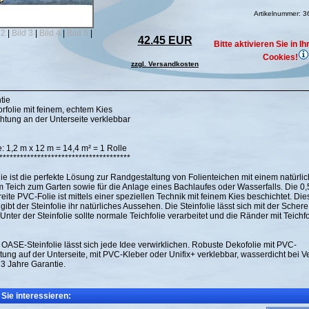
Artikelnummer: 
 2
|
Bild 3
|
Bild 4
|
Bild 5
|
42.45 EUR
Bitte aktivieren Sie in 
Cookies!
zzgl. Versandkosten
tie
orfolie mit feinem, echtem Kies
chtung an der Unterseite verklebbar
: 1,2 m x 12 m = 14,4 m² = 1 Rolle
**************************************
ie ist die perfekte Lösung zur Randgestaltung von Folienteichen mit einem natürli
Teich zum Garten sowie für die Anlage eines Bachlaufes oder Wasserfalls. Die 0
ite PVC-Folie ist mittels einer speziellen Technik mit feinem Kies beschichtet. Die
ibt der Steinfolie ihr natürliches Aussehen. Die Steinfolie lässt sich mit der Sche
nter der Steinfolie sollte normale Teichfolie verarbeitet und die Ränder mit Teichf
 OASE-Steinfolie lässt sich jede Idee verwirklichen. Robuste Dekofolie mit PVC-
tung auf der Unterseite, mit PVC-Kleber oder Unifix+ verklebbar, wasserdicht bei
 3 Jahre Garantie.
Sie interessieren: