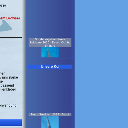
36330
Ihrem Browser
Sonderangebot - Neue
Selektion 2025 - Doitsu Ochiba
Shigure
Unsere Koi
chen
,5 mm starke
weiblich
3 Jahre
se
55 cm
re passend
Koi-Nr.: 931
olienkleber
259.00 EUR
Sonderangebot Neue Selektion
2025 - Doitsu Showa
 Verwendung
Neue Selektion 2024 - Asagi