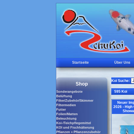
Startseite
Über Uns
Koi Suche:
Shop
595 Koi
Sonderangebote
Belüftung
Filter/Zubehör/Skimmer
Neuer Imp
Filtermedien
2026 - High
Futter
Showa
Folien/Matten
Beleuchtung
Koi-/Teichpflegemittel
KOI und Fischhälterung
Pflanzen + Pflanzenzubehör