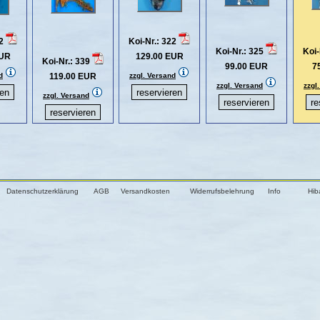
32
Koi-Nr.: 322
Koi-Nr.: 325
Koi-
EUR
129.00 EUR
Koi-Nr.: 339
99.00 EUR
7
d
119.00 EUR
zzgl. Versand
zzgl. Versand
zzgl
zzgl. Versand
Datenschutzerklärung
AGB
Versandkosten
Widerrufsbelehrung
Info
Hib