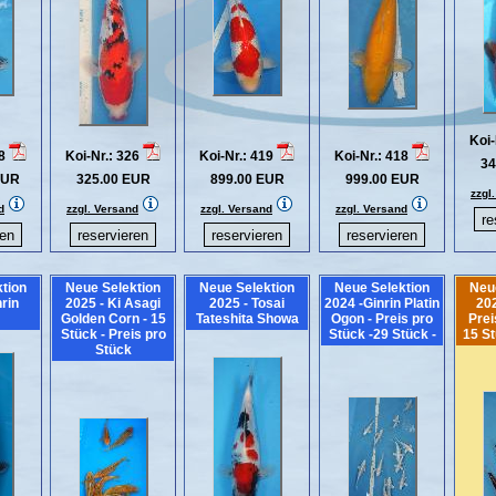
Koi-
28
Koi-Nr.: 326
Koi-Nr.: 419
Koi-Nr.: 418
34
EUR
325.00 EUR
899.00 EUR
999.00 EUR
zzgl
d
zzgl. Versand
zzgl. Versand
zzgl. Versand
tion
Neue Selektion
Neue Selektion
Neue Selektion
Neu
nrin
2025 - Ki Asagi
2025 - Tosai
2024 -Ginrin Platin
20
Golden Corn - 15
Tateshita Showa
Ogon - Preis pro
Prei
Stück - Preis pro
Stück -29 Stück -
15 St
Stück