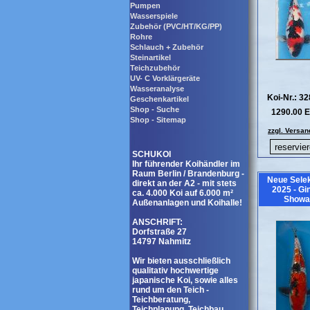
Pumpen
Wasserspiele
Zubehör (PVC/HT/KG/PP)
Rohre
Schlauch + Zubehör
Steinartikel
Teichzubehör
UV- C Vorklärgeräte
Wasseranalyse
Koi-Nr.: 3
Geschenkartikel
Shop - Suche
1290.00 
Shop - Sitemap
zzgl. Versan
SCHUKOI
Ihr führender Koihändler im
Raum Berlin / Brandenburg -
Neue Selek
direkt an der A2 - mit stets
2025 - Gi
ca. 4.000 Koi auf 6.000 m²
Showa
Außenanlagen und Koihalle!
ANSCHRIFT:
Dorfstraße 27
14797 Nahmitz
Wir bieten ausschließlich
qualitativ hochwertige
japanische Koi, sowie alles
rund um den Teich -
Teichberatung,
Teichplanung, Teichbau,