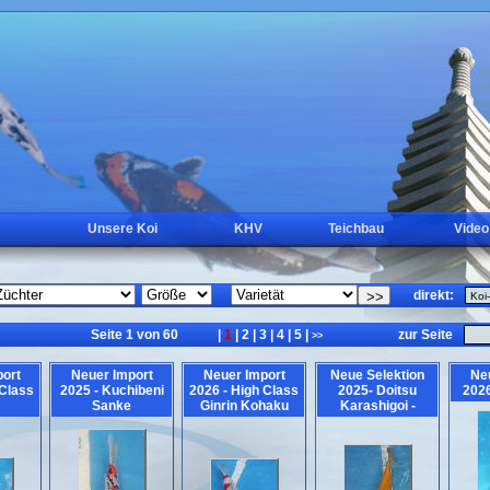
Unsere Koi
KHV
Teichbau
Video
direkt:
Seite 1 von 60
|
1
|
2
|
3
|
4
|
5
|
zur Seite
<<
>>
ort
Neuer Import
Neuer Import
Neue Selektion
Ne
 Class
2025 - Kuchibeni
2026 - High Class
2025- Doitsu
2026
Sanke
Ginrin Kohaku
Karashigoi -