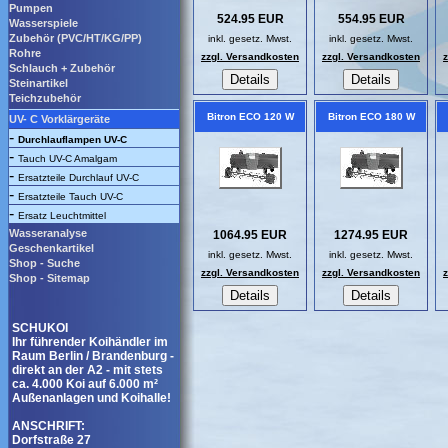
Pumpen
524.95 EUR
554.95 EUR
Wasserspiele
Zubehör (PVC/HT/KG/PP)
inkl. gesetz. Mwst.
inkl. gesetz. Mwst.
Rohre
zzgl. Versandkosten
zzgl. Versandkosten
Schlauch + Zubehör
Steinartikel
Teichzubehör
Bitron ECO 120 W
Bitron ECO 180 W
UV- C Vorklärgeräte
-
Durchlauflampen UV-C
-
Tauch UV-C Amalgam
-
Ersatzteile Durchlauf UV-C
-
Ersatzteile Tauch UV-C
-
Ersatz Leuchtmittel
Wasseranalyse
1064.95 EUR
1274.95 EUR
Geschenkartikel
inkl. gesetz. Mwst.
inkl. gesetz. Mwst.
Shop - Suche
zzgl. Versandkosten
zzgl. Versandkosten
Shop - Sitemap
SCHUKOI
Ihr führender Koihändler im
Raum Berlin / Brandenburg -
direkt an der A2 - mit stets
ca. 4.000 Koi auf 6.000 m²
Außenanlagen und Koihalle!
ANSCHRIFT:
Dorfstraße 27