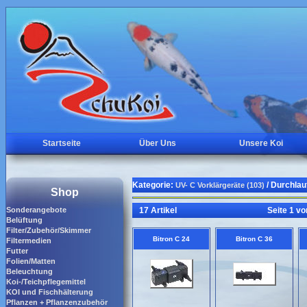
Startseite
Über Uns
Unsere Koi
Kategorie:
/ Durchlau
UV- C Vorklärgeräte (103)
Shop
Sonderangebote
17 Artikel
Seite 1 vo
Belüftung
Filter/Zubehör/Skimmer
Bitron C 24
Bitron C 36
Filtermedien
Futter
Folien/Matten
Beleuchtung
Koi-/Teichpflegemittel
KOI und Fischhälterung
Pflanzen + Pflanzenzubehör