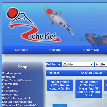
Startseite
Über Uns
Unsere Koi
Koi Suche:
Shop
595 Koi
Seite 10 von 60
Sonderangebote
Belüftung
Filter/Zubehör/Skimmer
Neuer Import
Neuer Import
Filtermedien
2026 - Doitsu
2026 - Ginrin
2
Futter
Kogane Ochiba
Karashigoi / 5
Folien/Matten
Stück / Preis pro
Beleuchtung
Stück
Koi-/Teichpflegemittel
KOI und Fischhälterung
Pflanzen + Pflanzenzubehör