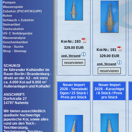
Pumpen
Wasserspiele
Zubehör (PVC/HT/KG/PP)
Rohre
Schlauch + Zubehör
Steinartikel
Teichzubehör
UV- C Vorklärgeräte
Wasseranalyse
Koi-Nr.: 193
Geschenkartikel
Shop - Suche
329.00 EUR
Koi-Nr.: 191
Shop - Sitemap
zzgl. Versand
329.00 EUR
zzgl. Versand
SCHUKOI
Ihr führender Koihändler im
Raum Berlin / Brandenburg -
direkt an der A2 - mit stets
ca. 4.000 Koi auf 6.000 m²
Neuer Import
Neuer Import
Außenanlagen und Koihalle!
2026 - Yamabuki
2026 - Karashigoi
Ogon / 15 Stück /
/ 6 Stück / Preis
ANSCHRIFT:
Preis pro Stück
pro Stück
Dorfstraße 27
14797 Nahmitz
Wir bieten ausschließlich
qualitativ hochwertige
japanische Koi, sowie alles
rund um den Teich -
Teichberatung,
Teichplanung, Teichbau,