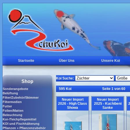
Startseite
Über Uns
Unsere Koi
Koi Suche:
Shop
595 Koi
Seite 1 von 60
Sonderangebote
Belüftung
Filter/Zubehör/Skimmer
Neuer Import
Neuer Import
Filtermedien
2026 - High Class
2025 - Kuchibeni
2
Futter
Showa
Sanke
Folien/Matten
Beleuchtung
Koi-/Teichpflegemittel
KOI und Fischhälterung
Pflanzen + Pflanzenzubehör