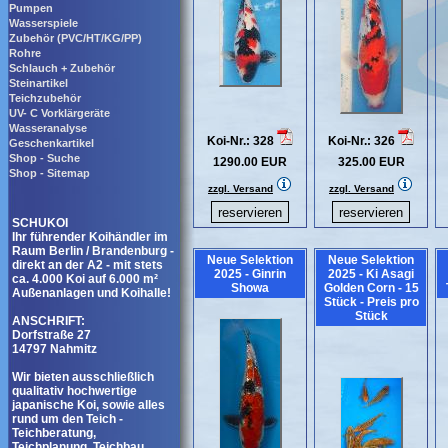
Pumpen
Wasserspiele
Zubehör (PVC/HT/KG/PP)
Rohre
Schlauch + Zubehör
Steinartikel
Teichzubehör
UV- C Vorklärgeräte
Wasseranalyse
Koi-Nr.: 328
Koi-Nr.: 326
Geschenkartikel
Shop - Suche
1290.00 EUR
325.00 EUR
Shop - Sitemap
zzgl. Versand
zzgl. Versand
SCHUKOI
Ihr führender Koihändler im
Raum Berlin / Brandenburg -
Neue Selektion
Neue Selektion
direkt an der A2 - mit stets
2025 - Ginrin
2025 - Ki Asagi
ca. 4.000 Koi auf 6.000 m²
Showa
Golden Corn - 15
Außenanlagen und Koihalle!
Stück - Preis pro
Stück
ANSCHRIFT:
Dorfstraße 27
14797 Nahmitz
Wir bieten ausschließlich
qualitativ hochwertige
japanische Koi, sowie alles
rund um den Teich -
Teichberatung,
Teichplanung, Teichbau,