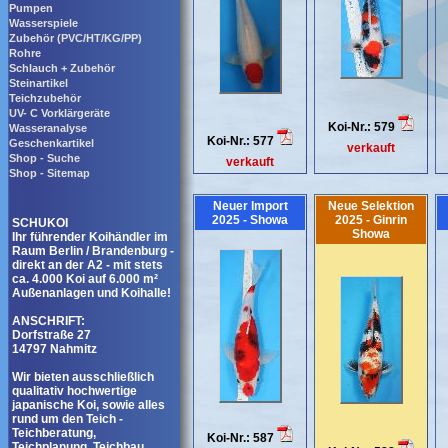
Pumpen
Wasserspiele
Zubehör (PVC/HT/KG/PP)
Rohre
Schlauch + Zubehör
Steinartikel
Teichzubehör
UV- C Vorklärgeräte
Koi-Nr.: 579
Wasseranalyse
Koi-Nr.: 577
Geschenkartikel
verkauft
Shop - Suche
verkauft
Shop - Sitemap
Neuer Import
Neue Selektion
2025 - Showa
2025 - Ginrin
SCHUKOI
Showa
Ihr führender Koihändler im
Raum Berlin / Brandenburg -
direkt an der A2 - mit stets
ca. 4.000 Koi auf 6.000 m²
Außenanlagen und Koihalle!
ANSCHRIFT:
Dorfstraße 27
14797 Nahmitz
Wir bieten ausschließlich
qualitativ hochwertige
japanische Koi, sowie alles
rund um den Teich -
Teichberatung,
Koi-Nr.: 587
Teichplanung, Teichbau,