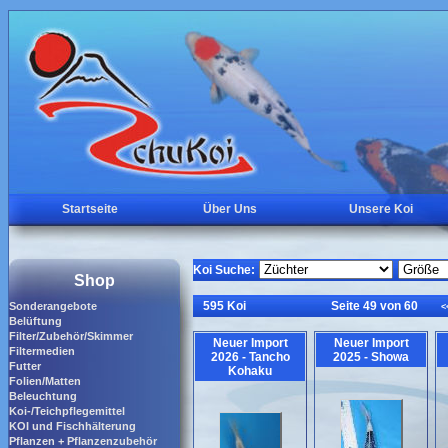
Startseite
Über Uns
Unsere Koi
Koi Suche:
Shop
595 Koi
Seite 49 von 60
Sonderangebote
<
Belüftung
Filter/Zubehör/Skimmer
Neuer Import
Neuer Import
Filtermedien
2026 - Tancho
2025 - Showa
Futter
Kohaku
Folien/Matten
Beleuchtung
Koi-/Teichpflegemittel
KOI und Fischhälterung
Pflanzen + Pflanzenzubehör