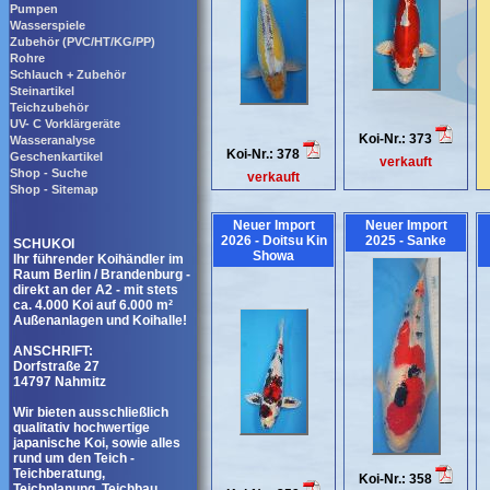
Pumpen
Wasserspiele
Zubehör (PVC/HT/KG/PP)
Rohre
Schlauch + Zubehör
Steinartikel
Teichzubehör
UV- C Vorklärgeräte
Koi-Nr.: 373
Wasseranalyse
Koi-Nr.: 378
Geschenkartikel
verkauft
Shop - Suche
verkauft
Shop - Sitemap
Neuer Import
Neuer Import
2026 - Doitsu Kin
2025 - Sanke
SCHUKOI
Showa
Ihr führender Koihändler im
Raum Berlin / Brandenburg -
direkt an der A2 - mit stets
ca. 4.000 Koi auf 6.000 m²
Außenanlagen und Koihalle!
ANSCHRIFT:
Dorfstraße 27
14797 Nahmitz
Wir bieten ausschließlich
qualitativ hochwertige
japanische Koi, sowie alles
rund um den Teich -
Teichberatung,
Koi-Nr.: 358
Teichplanung, Teichbau,