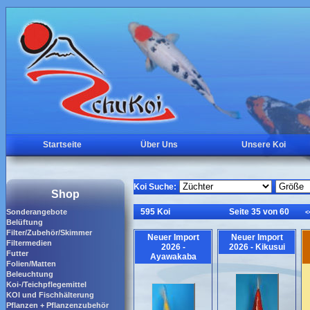
Startseite
Über Uns
Unsere Koi
Koi Suche:
Shop
595 Koi
Seite 35 von 60
Sonderangebote
<
Belüftung
Filter/Zubehör/Skimmer
Neuer Import
Neuer Import
Filtermedien
2026 -
2026 - Kikusui
Futter
Ayawakaba
Folien/Matten
Beleuchtung
Koi-/Teichpflegemittel
KOI und Fischhälterung
Pflanzen + Pflanzenzubehör