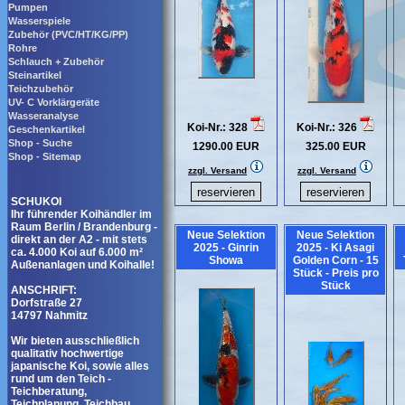
Pumpen
Wasserspiele
Zubehör (PVC/HT/KG/PP)
Rohre
Schlauch + Zubehör
Steinartikel
Teichzubehör
UV- C Vorklärgeräte
Wasseranalyse
Koi-Nr.: 328
Koi-Nr.: 326
Geschenkartikel
Shop - Suche
1290.00 EUR
325.00 EUR
Shop - Sitemap
zzgl. Versand
zzgl. Versand
SCHUKOI
Ihr führender Koihändler im
Raum Berlin / Brandenburg -
Neue Selektion
Neue Selektion
direkt an der A2 - mit stets
2025 - Ginrin
2025 - Ki Asagi
ca. 4.000 Koi auf 6.000 m²
Showa
Golden Corn - 15
Außenanlagen und Koihalle!
Stück - Preis pro
Stück
ANSCHRIFT:
Dorfstraße 27
14797 Nahmitz
Wir bieten ausschließlich
qualitativ hochwertige
japanische Koi, sowie alles
rund um den Teich -
Teichberatung,
Teichplanung, Teichbau,