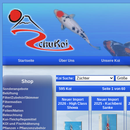
Startseite
Über Uns
Unsere Koi
Koi Suche:
Shop
595 Koi
Seite 1 von 60
Sonderangebote
Belüftung
Filter/Zubehör/Skimmer
Neuer Import
Neuer Import
Filtermedien
2026 - High Class
2025 - Kuchibeni
2
Futter
Showa
Sanke
Folien/Matten
Beleuchtung
Koi-/Teichpflegemittel
KOI und Fischhälterung
Pflanzen + Pflanzenzubehör