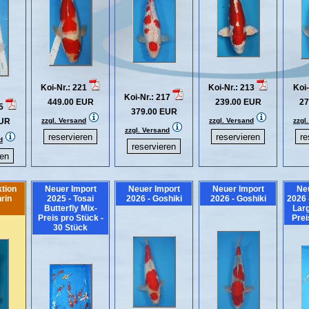
Koi-Nr.: 221
Koi-Nr.: 213
Koi-
Koi-Nr.: 217
449.00 EUR
239.00 EUR
27
25
379.00 EUR
EUR
zzgl. Versand
zzgl. Versand
zzgl
zzgl. Versand
d
tion
Neuer Import
Neuer Import
Neuer Import
Ne
nrin
2025 - Tosai
2026 - Goshiki
2026 - Goshiki
2026 
Butterfly Mix-
Larg
Preis pro Stück -
Prei
30 Stück