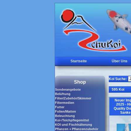
Startseite
Über Uns
Koi Suche:
Shop
595 Koi
Sonderangebote
Belüftung
Filter/Zubehör/Skimmer
Neuer Imp
Filtermedien
2025 - H
Futter
Quality Do
Folien/Matten
Sanke
Beleuchtung
Koi-/Teichpflegemittel
KOI und Fischhälterung
Pflanzen + Pflanzenzubehör