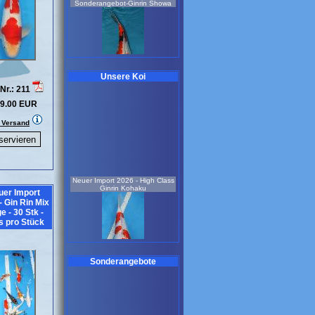
Unsere Koi
Nr.: 211
9.00 EUR
weiblich
7 Jahre
. Versand
77 cm
Koi-Nr.: 721
990.00 EUR
Sonderangebot - Neue
Selektion 2025 - Doitsu Ochiba
Neuer Import 2026 - High Class
Shigure
Ginrin Kohaku
uer Import
- Gin Rin Mix
e - 30 Stk -
s pro Stück
Sonderangebote
weiblich
3 Jahre
55 cm
weiblich
Koi-Nr.: 925
2 Jahre
199.00 EUR
50 cm
Koi-Nr.: 361
899.00 EUR
Sonderangebot - Neue