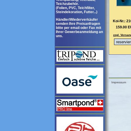
Teichzubehör.
(Folien, PVC, Teichfilter,
Steindekoration, Futter...)
Händler/Wiederverkäufer
Koi-Nr.: 2
senden Ihre Preisanfragen
159.00 
bitte per email oder Fax mit
Ihrer Gewerbeanmeldung an
zzgl. Versan
uns.
Impressum