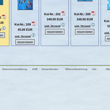
Koi-Nr.: 202
Koi-Nr.: 200
10
349.00 EUR
349.00 EUR
Koi-
EUR
Koi-Nr.: 209
zzgl. Versand
zzgl. Versand
5
d
45.00 EUR
zzgl
zzgl. Versand
Datenschutzerklärung
AGB
Versandkosten
Widerrufsbelehrung
Info
Hib