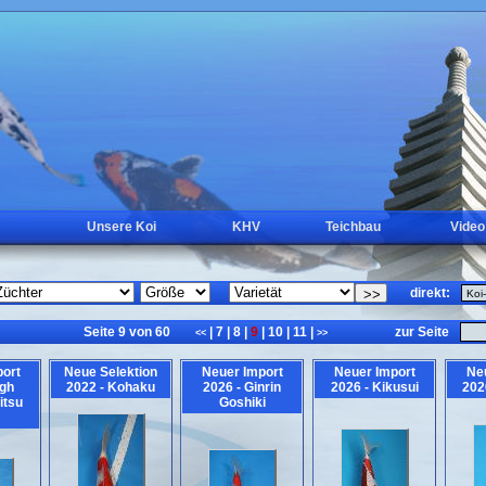
Unsere Koi
KHV
Teichbau
Video
direkt:
Seite 9 von 60
|
7
|
8
|
9
|
10
|
11
|
zur Seite
<<
>>
ort
Neue Selektion
Neuer Import
Neuer Import
Ne
igh
2022 - Kohaku
2026 - Ginrin
2026 - Kikusui
202
itsu
Goshiki