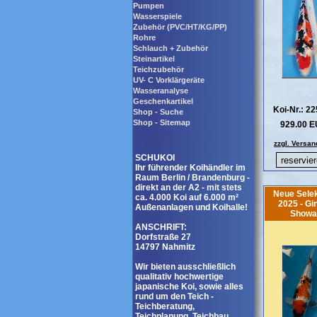
Pumpen
Wasserspiele
Zubehör (PVC/HT/KG/PP)
Rohre
Schlauch + Zubehör
Steinartikel
Teichzubehör
UV- C Vorklärgeräte
Wasseranalyse
Geschenkartikel
Koi-Nr.: 2
Shop - Suche
Shop - Sitemap
929.00 
zzgl. Versan
SCHUKOI
Ihr führender Koihändler im
Raum Berlin / Brandenburg -
direkt an der A2 - mit stets
Neue Selek
ca. 4.000 Koi auf 6.000 m²
2025 - Gi
Außenanlagen und Koihalle!
Showa
ANSCHRIFT:
Dorfstraße 27
14797 Nahmitz
Wir bieten ausschließlich
qualitativ hochwertige
japanische Koi, sowie alles
rund um den Teich -
Teichberatung,
Teichplanung, Teichbau,