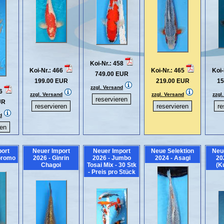
Koi-Nr.: 458
Koi-Nr.: 466
Koi-Nr.: 465
Koi-
749.00 EUR
199.00 EUR
219.00 EUR
15
zzgl. Versand
76
zzgl. Versand
zzgl. Versand
zzgl
UR
d
ort
Neuer Import
Neuer Import
Neue Selektion
Neu
oromo
2026 - Ginrin
2026 - Jumbo
2024 - Asagi
20
Chagoi
Tosai Mix - 30 Stk
(K
- Preis pro Stück