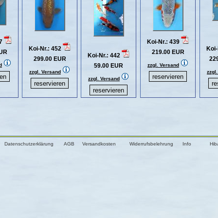
57
Koi-Nr.: 439
Koi-Nr.: 452
Koi-
EUR
219.00 EUR
Koi-Nr.: 442
299.00 EUR
22
d
59.00 EUR
zzgl. Versand
zzgl. Versand
zzgl
zzgl. Versand
Datenschutzerklärung
AGB
Versandkosten
Widerrufsbelehrung
Info
Hib