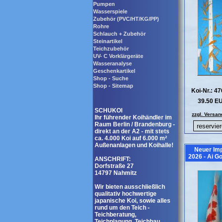
Pumpen
Wasserspiele
Zubehör (PVC/HT/KG/PP)
Rohre
Schlauch + Zubehör
Steinartikel
Teichzubehör
UV- C Vorklärgeräte
Wasseranalyse
Geschenkartikel
Shop - Suche
Shop - Sitemap
Koi-Nr.: 4
39.50 E
SCHUKOI
zzgl. Versan
Ihr führender Koihändler im
Raum Berlin / Brandenburg -
direkt an der A2 - mit stets
ca. 4.000 Koi auf 6.000 m²
Außenanlagen und Koihalle!
Neuer Imp
2026 - Ai G
ANSCHRIFT:
Dorfstraße 27
14797 Nahmitz
Wir bieten ausschließlich
qualitativ hochwertige
japanische Koi, sowie alles
rund um den Teich -
Teichberatung,
Teichplanung, Teichbau,