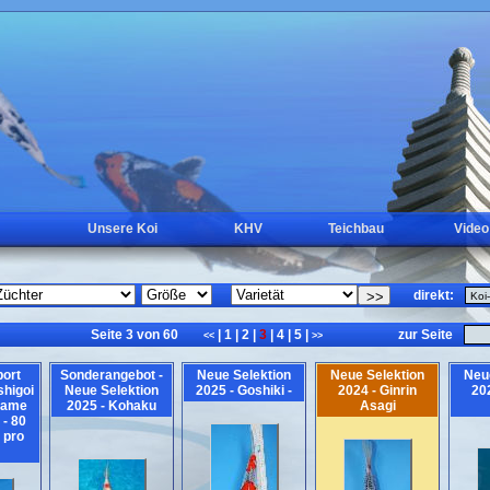
Unsere Koi
KHV
Teichbau
Video
direkt:
Seite 3 von 60
|
1
|
2
|
3
|
4
|
5
|
zur Seite
<<
>>
ort
Sonderangebot -
Neue Selektion
Neue Selektion
Neu
shigoi
Neue Selektion
2025 - Goshiki -
2024 - Ginrin
202
kame
2025 - Kohaku
Asagi
 - 80
 pro