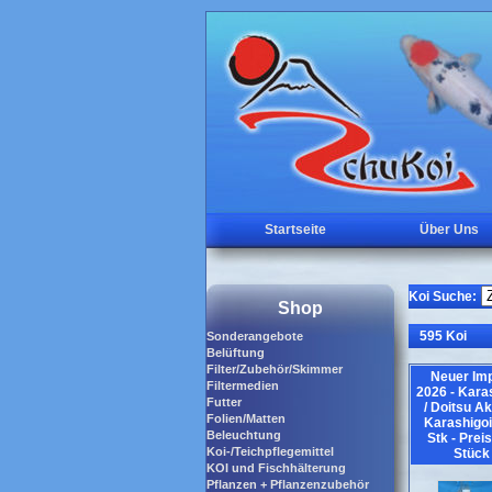
Startseite
Über Uns
Koi Suche:
Shop
595 Koi
Sonderangebote
Belüftung
Filter/Zubehör/Skimmer
Neuer Imp
Filtermedien
2026 - Kara
Futter
/ Doitsu A
Folien/Matten
Karashigoi
Beleuchtung
Stk - Preis
Koi-/Teichpflegemittel
Stück
KOI und Fischhälterung
Pflanzen + Pflanzenzubehör