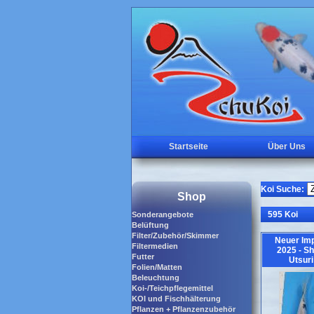
Startseite
Über Uns
Koi Suche:
Shop
595 Koi
Sonderangebote
Belüftung
Filter/Zubehör/Skimmer
Neuer Imp
Filtermedien
2025 - Sh
Futter
Utsuri
Folien/Matten
Beleuchtung
Koi-/Teichpflegemittel
KOI und Fischhälterung
Pflanzen + Pflanzenzubehör