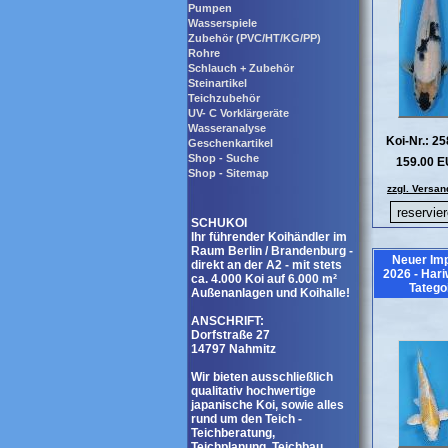
Pumpen
Wasserspiele
Zubehör (PVC/HT/KG/PP)
Rohre
Schlauch + Zubehör
Steinartikel
Teichzubehör
UV- C Vorklärgeräte
Wasseranalyse
Koi-Nr.: 2
Geschenkartikel
Shop - Suche
159.00 
Shop - Sitemap
zzgl. Versan
SCHUKOI
Ihr führender Koihändler im
Raum Berlin / Brandenburg -
Neuer Imp
direkt an der A2 - mit stets
2026 - Har
ca. 4.000 Koi auf 6.000 m²
Tatego
Außenanlagen und Koihalle!
ANSCHRIFT:
Dorfstraße 27
14797 Nahmitz
Wir bieten ausschließlich
qualitativ hochwertige
japanische Koi, sowie alles
rund um den Teich -
Teichberatung,
Teichplanung, Teichbau,