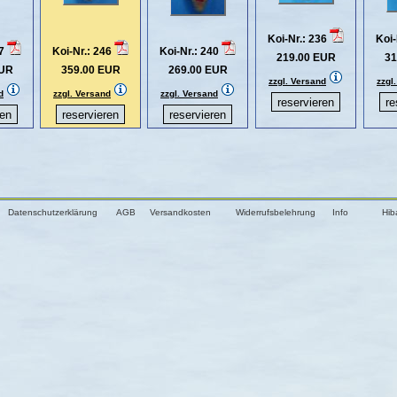
Koi-Nr.: 236
Koi-
47
Koi-Nr.: 246
Koi-Nr.: 240
219.00 EUR
31
EUR
359.00 EUR
269.00 EUR
zzgl. Versand
zzgl
d
zzgl. Versand
zzgl. Versand
Datenschutzerklärung
AGB
Versandkosten
Widerrufsbelehrung
Info
Hib