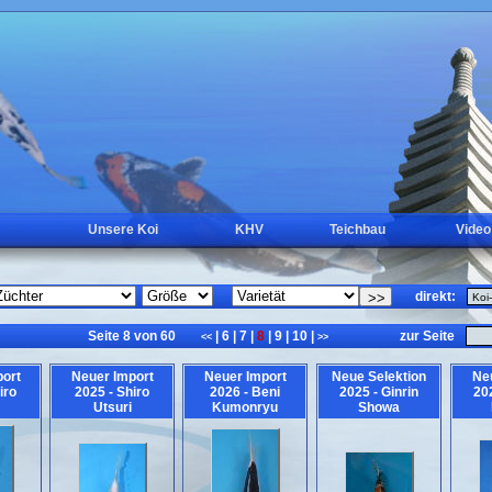
Unsere Koi
KHV
Teichbau
Video
direkt:
Seite 8 von 60
|
6
|
7
|
8
|
9
|
10
|
zur Seite
<<
>>
ort
Neuer Import
Neuer Import
Neue Selektion
Ne
iro
2025 - Shiro
2026 - Beni
2025 - Ginrin
202
Utsuri
Kumonryu
Showa