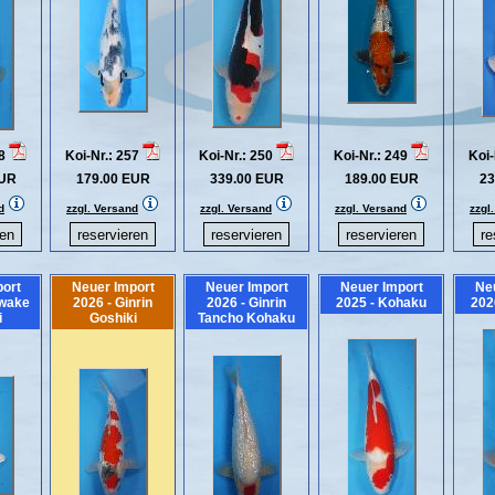
58
Koi-Nr.: 257
Koi-Nr.: 250
Koi-Nr.: 249
Koi-
EUR
179.00 EUR
339.00 EUR
189.00 EUR
23
d
zzgl. Versand
zzgl. Versand
zzgl. Versand
zzgl
ort
Neuer Import
Neuer Import
Neuer Import
Ne
iwake
2026 - Ginrin
2026 - Ginrin
2025 - Kohaku
202
i
Goshiki
Tancho Kohaku