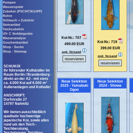
Pumpen
Wasserspiele
Zubehör (PVC/HT/KG/PP)
Rohre
Schlauch + Zubehör
Steinartikel
Teichzubehör
UV- C Vorklärgeräte
Koi-Nr.: 707
Wasseranalyse
Koi-Nr.: 719
Geschenkartikel
499.00 EUR
Shop - Suche
399.00 EUR
Shop - Sitemap
zzgl. Versand
zzgl. Versand
SCHUKOI
Ihr führender Koihändler im
Raum Berlin / Brandenburg -
direkt an der A2 - mit stets
Neue Selektion
Neue Selektion
ca. 4.000 Koi auf 6.000 m²
2025 - Yamabuki
2024 - Showa
Außenanlagen und Koihalle!
Ogon
ANSCHRIFT:
Dorfstraße 27
14797 Nahmitz
Wir bieten ausschließlich
qualitativ hochwertige
japanische Koi, sowie alles
rund um den Teich -
Teichberatung,
Teichplanung, Teichbau,