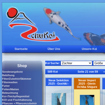
Startseite
Über Uns
Unsere Koi
Koi Suche:
Shop
589 Koi
Seite 21 von 59
Sonderangebote
<
Belüftung
Filter/Zubehör/Skimmer
Neue Selektion
Neuer Import
Filtermedien
2025 - Goshiki -
2025 - Ginrin
Futter
Ochiba Shigure
Folien/Matten
Beleuchtung
Koi-/Teichpflegemittel
KOI und Fischhälterung
Pflanzen + Pflanzenzubehör